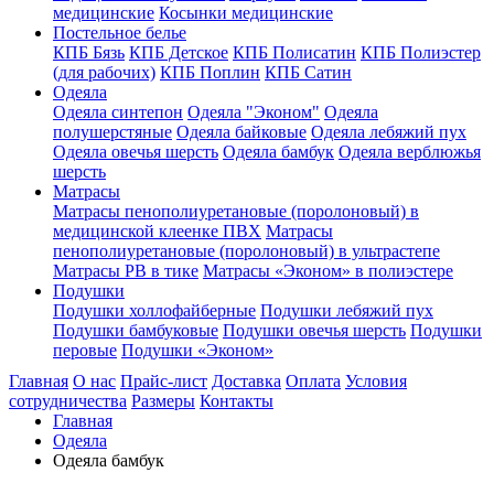
медицинские
Косынки медицинские
Постельное белье
КПБ Бязь
КПБ Детское
КПБ Полисатин
КПБ Полиэстер
(для рабочих)
КПБ Поплин
КПБ Сатин
Одеяла
Одеяла синтепон
Одеяла "Эконом"
Одеяла
полушерстяные
Одеяла байковые
Одеяла лебяжий пух
Одеяла овечья шерсть
Одеяла бамбук
Одеяла верблюжья
шерсть
Матрасы
Матрасы пенополиуретановые (поролоновый) в
медицинской клеенке ПВХ
Матрасы
пенополиуретановые (поролоновый) в ультрастепе
Матрасы РВ в тике
Матрасы «Эконом» в полиэстере
Подушки
Подушки холлофайберные
Подушки лебяжий пух
Подушки бамбуковые
Подушки овечья шерсть
Подушки
перовые
Подушки «Эконом»
Главная
О нас
Прайс-лист
Доставка
Оплата
Условия
сотрудничества
Размеры
Контакты
Главная
Одеяла
Одеяла бамбук