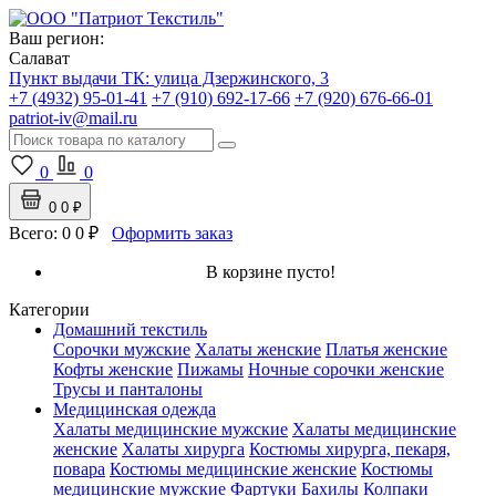
Ваш регион:
Салават
Пункт выдачи ТК:
улица Дзержинского, 3
+7 (4932) 95-01-41
+7 (910) 692-17-66
+7 (920) 676-66-01
patriot-iv@mail.ru
0
0
0
0 ₽
Всего:
0
0 ₽
Оформить заказ
В корзине пусто!
Категории
Домашний текстиль
Сорочки мужские
Халаты женские
Платья женские
Кофты женские
Пижамы
Ночные сорочки женские
Трусы и панталоны
Медицинская одежда
Халаты медицинские мужские
Халаты медицинские
женские
Халаты хирурга
Костюмы хирурга, пекаря,
повара
Костюмы медицинские женские
Костюмы
медицинские мужские
Фартуки
Бахилы
Колпаки