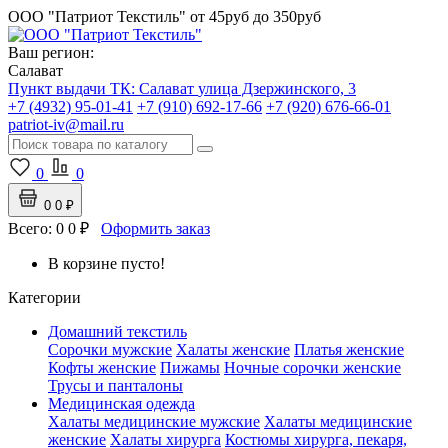
ООО "Патриот Текстиль"
от 45руб до 350руб
Ваш регион:
Салават
Пункт выдачи ТК:
Салават
улица Дзержинского, 3
+7 (4932) 95-01-41
+7 (910) 692-17-66
+7 (920) 676-66-01
patriot-iv@mail.ru
0
0
0
0 ₽
Всего:
0
0 ₽
Оформить заказ
В корзине пусто!
Категории
Домашний текстиль
Сорочки мужские
Халаты женские
Платья женские
Кофты женские
Пижамы
Ночные сорочки женские
Трусы и панталоны
Медицинская одежда
Халаты медицинские мужские
Халаты медицинские
женские
Халаты хирурга
Костюмы хирурга, пекаря,