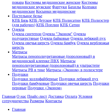
повара
Костюмы медицинские женские
Костюмы
медицинские мужские
Фартуки
Бахилы
Колпаки
медицинские
Косынки медицинские
Постельное белье
КПБ Бязь
КПБ Детское
КПБ Полисатин
КПБ Полиэстер
(для рабочих)
КПБ Поплин
КПБ Сатин
Одеяла
Одеяла синтепон
Одеяла "Эконом"
Одеяла
полушерстяные
Одеяла байковые
Одеяла лебяжий пух
Одеяла овечья шерсть
Одеяла бамбук
Одеяла верблюжья
шерсть
Матрасы
Матрасы пенополиуретановые (поролоновый) в
медицинской клеенке ПВХ
Матрасы
пенополиуретановые (поролоновый) в ультрастепе
Матрасы РВ в тике
Матрасы «Эконом» в полиэстере
Подушки
Подушки холлофайберные
Подушки лебяжий пух
Подушки бамбуковые
Подушки овечья шерсть
Подушки
перовые
Подушки «Эконом»
Главная
О нас
Прайс-лист
Доставка
Оплата
Условия
сотрудничества
Размеры
Контакты
Главная